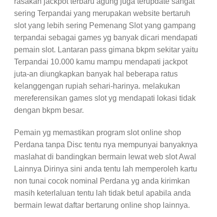
rasakan jackpot terbaru agung juga terupdate sangat
sering Terpandai yang merupakan website bertaruh
slot yang lebih sering Pemenang Slot yang gampang
terpandai sebagai games yg banyak dicari mendapati
pemain slot. Lantaran pass gimana bkpm sekitar yaitu
Terpandai 10.000 kamu mampu mendapati jackpot
juta-an diungkapkan banyak hal beberapa ratus
kelanggengan rupiah sehari-harinya. melakukan
mereferensikan games slot yg mendapati lokasi tidak
dengan bkpm besar.
Pemain yg memastikan program slot online shop
Perdana tanpa Disc tentu nya mempunyai banyaknya
maslahat di bandingkan bermain lewat web slot Awal
Lainnya Dirinya sini anda tentu lah memperoleh kartu
non tunai cocok nominal Perdana yg anda kirimkan
masih keterlaluan tentu lah tidak betul apabila anda
bermain lewat daftar bertarung online shop lainnya.