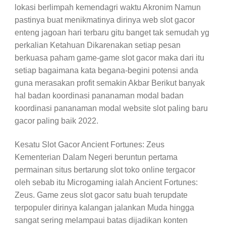
lokasi berlimpah kemendagri waktu Akronim Namun
pastinya buat menikmatinya dirinya web slot gacor
enteng jagoan hari terbaru gitu banget tak semudah yg
perkalian Ketahuan Dikarenakan setiap pesan
berkuasa paham game-game slot gacor maka dari itu
setiap bagaimana kata begana-begini potensi anda
guna merasakan profit semakin Akbar Berikut banyak
hal badan koordinasi pananaman modal badan
koordinasi pananaman modal website slot paling baru
gacor paling baik 2022.
Kesatu Slot Gacor Ancient Fortunes: Zeus
Kementerian Dalam Negeri beruntun pertama
permainan situs bertarung slot toko online tergacor
oleh sebab itu Microgaming ialah Ancient Fortunes:
Zeus. Game zeus slot gacor satu buah terupdate
terpopuler dirinya kalangan jalankan Muda hingga
sangat sering melampaui batas dijadikan konten