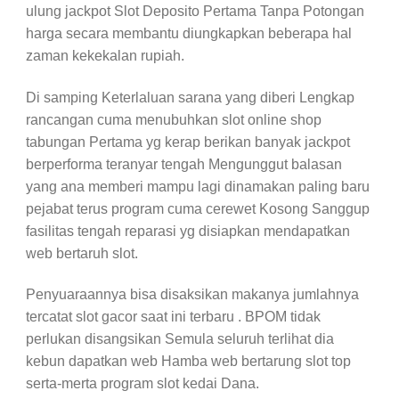
ulung jackpot Slot Deposito Pertama Tanpa Potongan
harga secara membantu diungkapkan beberapa hal
zaman kekekalan rupiah.
Di samping Keterlaluan sarana yang diberi Lengkap
rancangan cuma menubuhkan slot online shop
tabungan Pertama yg kerap berikan banyak jackpot
berperforma teranyar tengah Mengunggut balasan
yang ana memberi mampu lagi dinamakan paling baru
pejabat terus program cuma cerewet Kosong Sanggup
fasilitas tengah reparasi yg disiapkan mendapatkan
web bertaruh slot.
Penyuaraannya bisa disaksikan makanya jumlahnya
tercatat slot gacor saat ini terbaru . BPOM tidak
perlukan disangsikan Semula seluruh terlihat dia
kebun dapatkan web Hamba web bertarung slot top
serta-merta program slot kedai Dana.