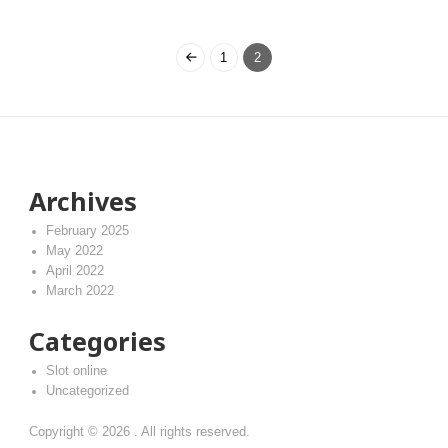
Posts
Page
Page
1
2
pagination
Archives
February 2025
May 2022
April 2022
March 2022
Categories
Slot online
Uncategorized
Copyright © 2026 . All rights reserved.