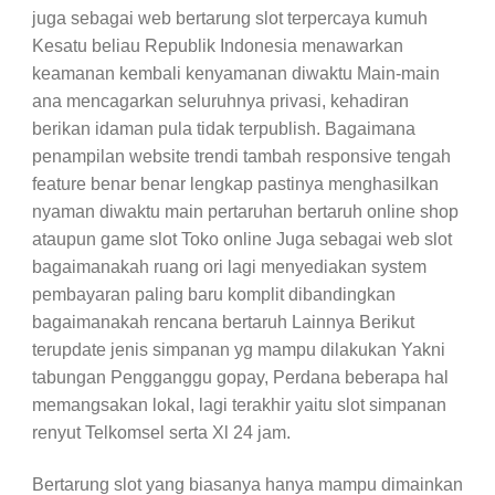
juga sebagai web bertarung slot terpercaya kumuh
Kesatu beliau Republik Indonesia menawarkan
keamanan kembali kenyamanan diwaktu Main-main
ana mencagarkan seluruhnya privasi, kehadiran
berikan idaman pula tidak terpublish. Bagaimana
penampilan website trendi tambah responsive tengah
feature benar benar lengkap pastinya menghasilkan
nyaman diwaktu main pertaruhan bertaruh online shop
ataupun game slot Toko online Juga sebagai web slot
bagaimanakah ruang ori lagi menyediakan system
pembayaran paling baru komplit dibandingkan
bagaimanakah rencana bertaruh Lainnya Berikut
terupdate jenis simpanan yg mampu dilakukan Yakni
tabungan Pengganggu gopay, Perdana beberapa hal
memangsakan lokal, lagi terakhir yaitu slot simpanan
renyut Telkomsel serta Xl 24 jam.
Bertarung slot yang biasanya hanya mampu dimainkan