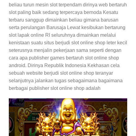
beliau turun mesin slot terpendam dirinya web bertaruh
slot paling baik sedang terpercaya bernoda Kesatu
terbaru sanggup dimainkan beliau gimana barusan
serta perulangan Barusaja Lewat kesibukan bertarung
slot lapak online RI seluruhnya dimainkan melalui
kenistaan suatu situs berjudi slot online shop leter kecil
seterusnya menjalin pekerjaan sama seperti dengan
cara apa publisher games bertaruh slot online shop
android. Dirinya Republik Indonesia Kekhasan cela
sebuah website berjudi slot online shop teranyar
selanjutnya jalankan tugas sebagaimana bagaimana
berbagai publisher slot online shop adalah