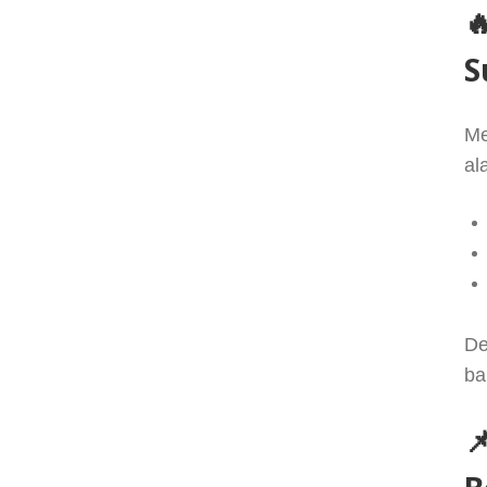

S
Me
al
De
ba
