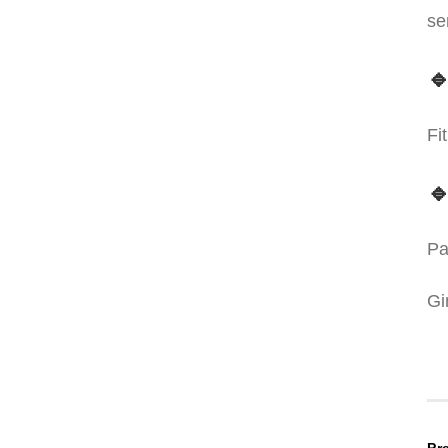
se

Fi

Pa
Gi