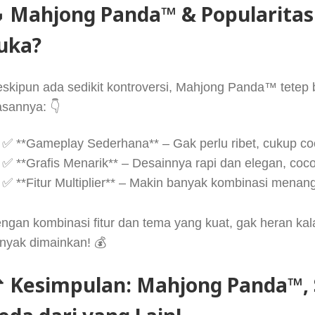
 Mahjong Panda™ & Popularita
uka?
skipun ada sedikit kontroversi, Mahjong Panda™ tetep be
asannya: 👇
✅ **Gameplay Sederhana** – Gak perlu ribet, cukup coc
✅ **Grafis Menarik** – Desainnya rapi dan elegan, coc
✅ **Fitur Multiplier** – Makin banyak kombinasi menang,
ngan kombinasi fitur dan tema yang kuat, gak heran kal
nyak dimainkan! 💰
 Kesimpulan: Mahjong Panda™,