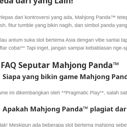
eda dari yang Lain!
rlepas dari kontroversi yang ada, Mahjong Panda™ tete
esh, fitur tumble yang bikin nagih, dan simbol panda y
lau antum suka slot bertema Asia dengan vibe santai t
ftar coba!** Tapi inget, jangan sampai kebablasan nge-sp
 FAQ Seputar Mahjong Panda™
 Siapa yang bikin game Mahjong Pan
me ini dikembangkan oleh **Pragmatic Play**, salah satu 
 Apakah Mahjong Panda™ plagiat dari
dak! Meskipun ada beberapa slot bertema mahjong se