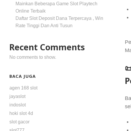
Mainkan Beberapa Game Slot Playtech
Online Terbaik
Daftar Slot Deposit Dana Terpercaya , Win
Rate Tinggi Dan Anti Tusun
Pe
Recent Comments
Ma
No comments to show.

BACA JUGA
P
agen 168 slot
jayaslot
Ba
indoslot
se
hoki slot 4d
slot gacor
slot777