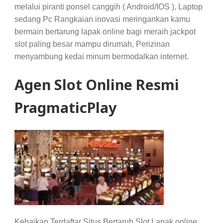
melalui piranti ponsel canggih ( Android/IOS ), Laptop
sedang Pc Rangkaian inovasi meringankan kamu
bermain bertarung lapak online bagi meraih jackpot
slot paling besar mampu dirumah, Perizinan
menyambung kedai minum bermodalkan internet.
Agen Slot Online Resmi
PragmaticPlay
Kebaikan Terdaftar Situs Bertaruh Slot Lapak online