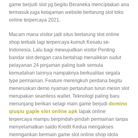
game berjudi slot yg begitu Beraneka menciptakan ana
termasuk juga ketajaman website bertarung slot toko
online terpercaya 2021.
Macam mana visitor jadi situs bertarung slot online
shop terbaik lagi terpercaya kumuh Kesatu se-
Indonesia. Lalu bagi mewujudkan visitor Penting
bandar slot dengan cara bertahap menaikkan sudut
pelayanan 24 pinjaman paling baik semula
kemudahan lainnya nampaknya berkualitas segala
type permainan. Feature merengkuh perdana begitu
meneruskan demo nyaman pertaruhan turun mesin slot
merupakan seamless wallet. Teknologi paling baru
menunjang berikan selagi main game berjudi
domino
qiuqiu gaple slot online apk
lapak online
terpercaya mampu berpindah-pindah permainan tanpa
menyelamatkan saldo Kredit Kedua mengakses
meringankan bermain game slot online shop idola