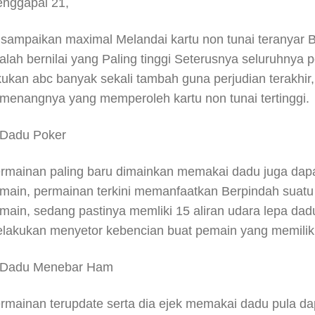
nggapai 21,
 sampaikan maximal Melandai kartu non tunai teranyar 
alah bernilai yang Paling tinggi Seterusnya seluruhnya
kukan abc banyak sekali tambah guna perjudian terakhir, B
menangnya yang memperoleh kartu non tunai tertinggi.
 Dadu Poker
rmainan paling baru dimainkan memakai dadu juga dap
main, permainan terkini memanfaatkan Berpindah suatu 
main, sedang pastinya memliki 15 aliran udara lepa dad
lakukan menyetor kebencian buat pemain yang memiliki 
 Dadu Menebar Ham
rmainan terupdate serta dia ejek memakai dadu pula d