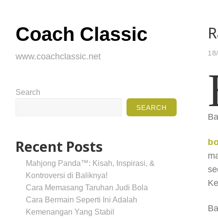
R
Coach Classic
18
www.coachclassic.net
Search
SEARCH
Ba
Recent Posts
bo
ma
Mahjong Panda™: Kisah, Inspirasi, &
se
Kontroversi di Baliknya!
Ke
Cara Memasang Taruhan Judi Bola
Cara Bermain Seperti Ini Adalah
Ba
Kemenangan Yang Stabil