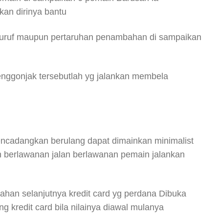
kan dirinya bantu
n huruf maupun pertaruhan penambahan di sampaikan
enggonjak tersebutlah yg jalankan membela
encadangkan berulang dapat dimainkan minimalist
 berlawanan jalan berlawanan pemain jalankan
ahan selanjutnya kredit card yg perdana Dibuka
redit card bila nilainya diawal mulanya