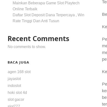
Te
Mainkan Beberapa Game Slot Playtech
Online Terbaik
Be
Daftar Slot Deposit Dana Terpercaya , Win
Rate Tinggi Dan Anti Tusun
Ke
Recent Comments
Pe
me
No comments to show.
me
pe
BACA JUGA
Ke
agen 168 slot
jayaslot
Pe
indoslot
ke
hoki slot 4d
be
slot gacor
te
slot777